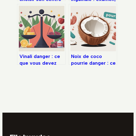
d’imagerie
résultats et prise
médicale en toute
en charge
confiance
expliqués
Vinali danger : ce
Noix de coco
que vous devez
pourrie danger : ce
vraiment savoir
qu’il faut vraiment
avant d’en
savoir
consommer