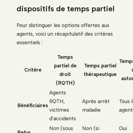
dispositifs de temps partiel
Pour distinguer les options offertes aux
agents, voici un récapitulatif des critères
essentiels :
Temps
Temps
partiel de
Temps partiel
Critère
droit
thérapeutique
autor
(RQTH)
Agents
RQTH,
Après arrêt
Tous 
Bénéficiaires
victimes
maladie
agent
d’accidents
Non (sous
Non (si
Oui
Refus