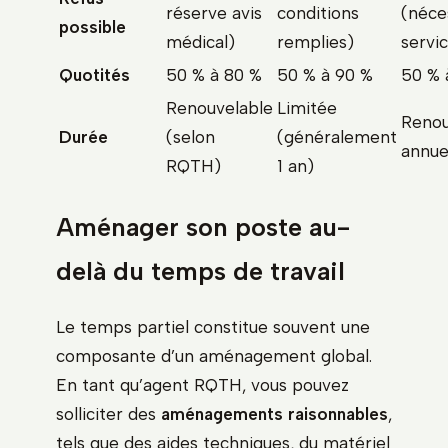
réserve avis
conditions
(néce
possible
médical)
remplies)
servi
Quotités
50 % à 80 %
50 % à 90 %
50 % 
Renouvelable
Limitée
Renou
Durée
(selon
(généralement
annue
RQTH)
1 an)
Aménager son poste au-
delà du temps de travail
Le temps partiel constitue souvent une
composante d’un aménagement global.
En tant qu’agent RQTH, vous pouvez
solliciter des
aménagements raisonnables
,
tels que des aides techniques, du matériel