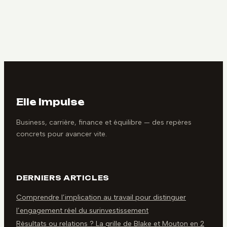
quels enjeux
stratégie et
juridiques et
booster votre
logistiques pour
visibilité
réussir ?
Elle Impulse
Business, carrière, finance et équilibre — des repères
concrets pour avancer vite.
DERNIERS ARTICLES
Comprendre l’implication au travail pour distinguer
l’engagement réel du surinvestissement
Résultats ou relations ? La grille de Blake et Mouton en 2