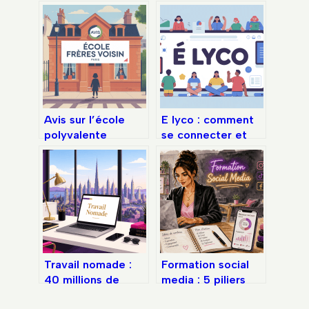
Avis sur l’école
E lyco : comment
polyvalente
se connecter et
publique frères
bien utiliser l’ent
voisin à paris : ce
au quotidien
qu’il faut vraiment
savoir
Travail nomade :
Formation social
40 millions de
media : 5 piliers
professionnels,
pour piloter votre