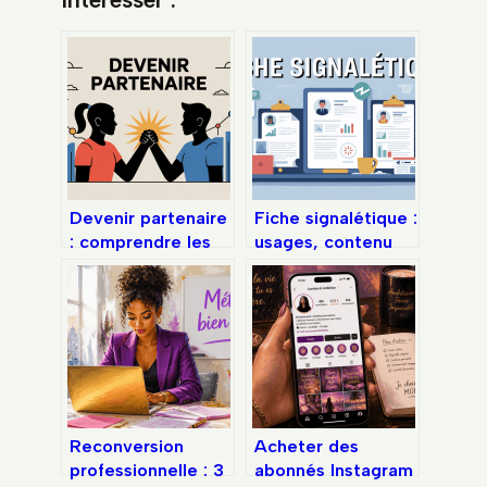
Devenir partenaire
Fiche signalétique :
: comprendre les
usages, contenu
types et attentes
obligatoire et
des partenariats
modèles prêts à
professionnels
l’emploi
Reconversion
Acheter des
professionnelle : 3
abonnés Instagram