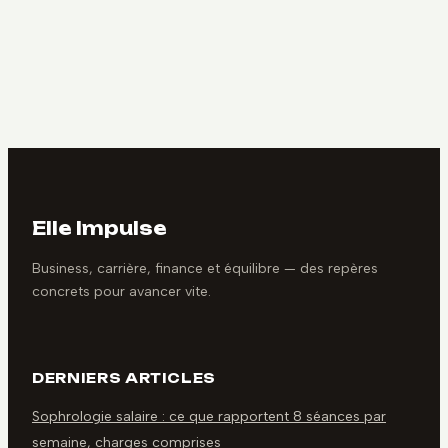
à 12 mois pour
: 4 critères pour
accéder à un
sécuriser votre
métier
profil et booster
rémunérateur avec
votre visibilité
oulala.net
Elle Impulse
Business, carrière, finance et équilibre — des repères
concrets pour avancer vite.
DERNIERS ARTICLES
Sophrologie salaire : ce que rapportent 8 séances par
semaine, charges comprises