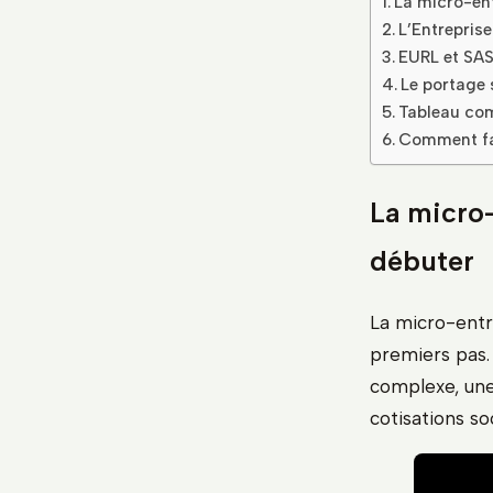
La micro-ent
L’Entreprise
EURL et SAS
Le portage s
Tableau com
Comment fair
La micro-
débuter
La micro-entre
premiers pas. 
complexe, une 
cotisations s