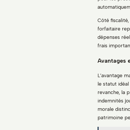
automatiquemen
Côté fiscalit
forfaitaire re
dépenses réell
frais importan
Avantages e
L’avantage maj
le statut idéa
revanche, la p
indemnités jo
morale distinc
patrimoine per