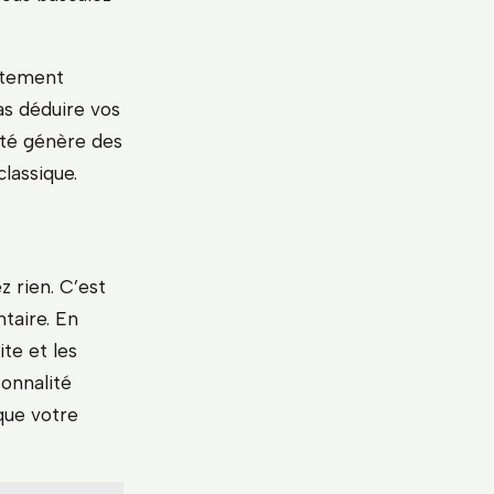
attement
as déduire vos
ité génère des
lassique.
z rien. C’est
taire. En
te et les
sonnalité
 que votre