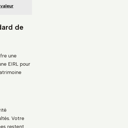
 valeur
ndard de
ffre une
 une EIRL pour
patrimoine
ité
ltés. Votre
ées restent