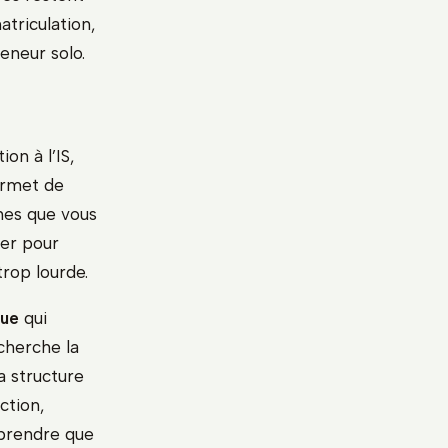
triculation,
eneur solo.
on à l’IS,
ermet de
mmes que vous
ier pour
trop lourde.
que
qui
cherche la
a structure
ction,
mprendre que