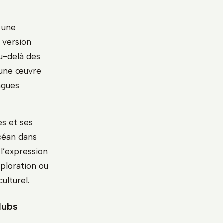
 une
 version
au-delà des
t une œuvre
ngues
es et ses
océan dans
 l’expression
ploration ou
ulturel.
lubs