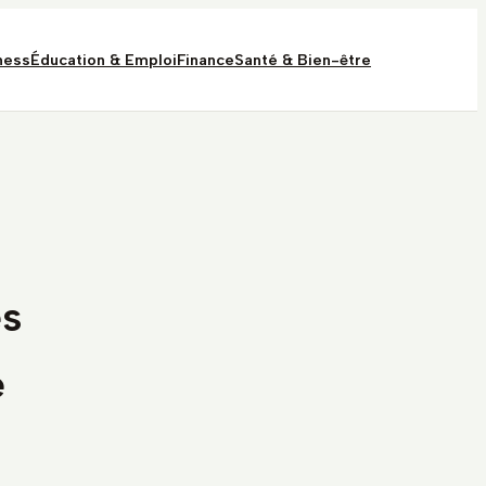
ness
Éducation & Emploi
Finance
Santé & Bien-être
es
e