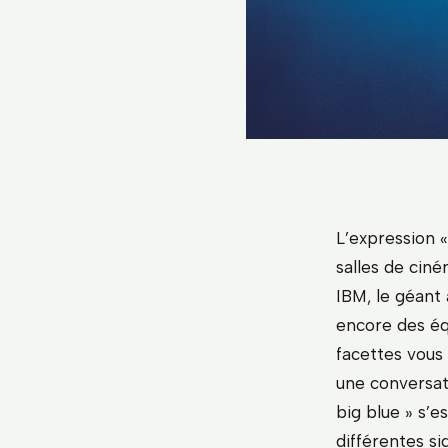
L’expression 
salles de cin
IBM, le géant 
encore des éq
facettes vous 
une conversa
big blue » s’e
différentes sig