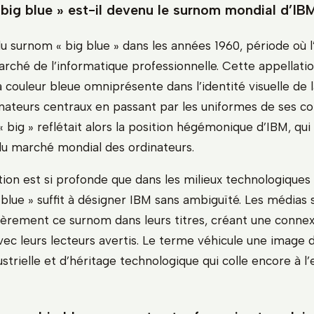
ig blue » est-il devenu le surnom mondial d’IB
u surnom « big blue » dans les années 1960, période où l
arché de l’informatique professionnelle. Cette appellati
a couleur bleue omniprésente dans l’identité visuelle de 
inateurs centraux en passant par les uniformes de ses c
f « big » reflétait alors la position hégémonique d’IBM, qui
u marché mondial des ordinateurs.
ion est si profonde que dans les milieux technologiques e
blue » suffit à désigner IBM sans ambiguïté. Les médias 
ulièrement ce surnom dans leurs titres, créant une conne
ec leurs lecteurs avertis. Le terme véhicule une image de
strielle et d’héritage technologique qui colle encore à l