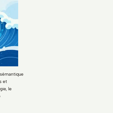
 sémantique
s et
gie, le
e