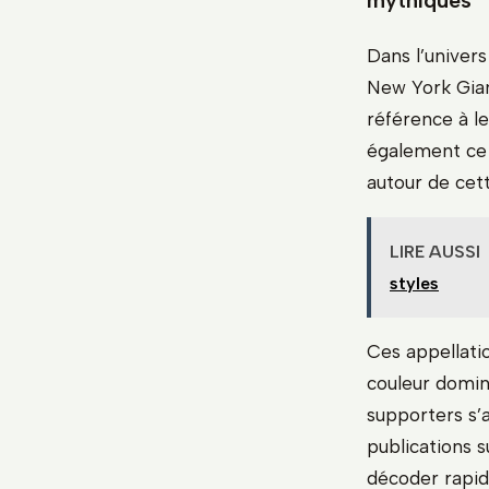
mythiques
Dans l’univers
New York Gian
référence à le
également ce 
autour de cet
LIRE AUSSI
styles
Ces appellati
couleur domin
supporters s’
publications 
décoder rapid