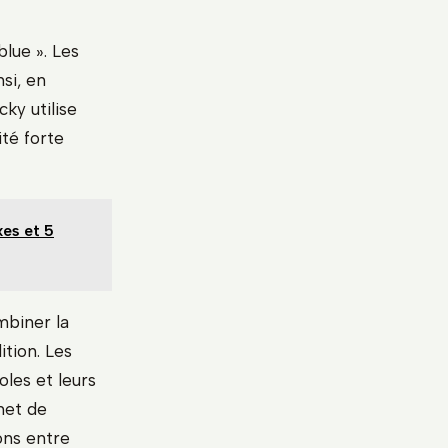
blue ». Les
si, en
cky utilise
té forte
xes et 5
mbiner la
tion. Les
les et leurs
met de
ons entre