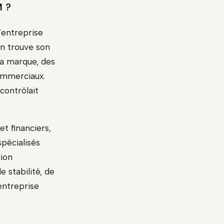
M ?
’entreprise
on trouve son
la marque, des
ommerciaux.
 contrôlait
t financiers,
spécialisés
xion
 stabilité, de
’entreprise