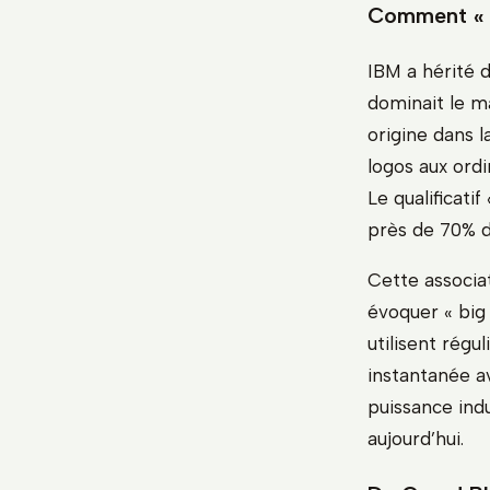
Comment « b
IBM a hérité d
dominait le m
origine dans l
logos aux ord
Le qualificati
près de 70% d
Cette associat
évoquer « big 
utilisent rég
instantanée av
puissance indu
aujourd’hui.