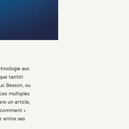
chnologie aux
que tantôt
Luc Besson, ou
ces multiples
ns un article,
e comment «
r entre ses