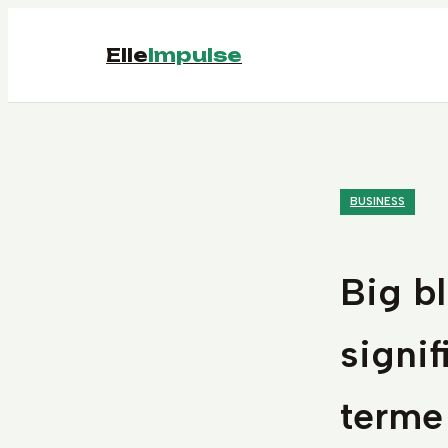
Elle
Impulse
BUSINESS
Big b
signif
terme