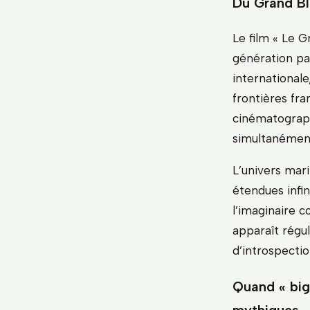
Du Grand Ble
Le film « Le G
génération pa
internationale
frontières fr
cinématograph
simultanémen
L’univers mar
étendues infin
l’imaginaire c
apparaît régu
d’introspectio
Quand « big