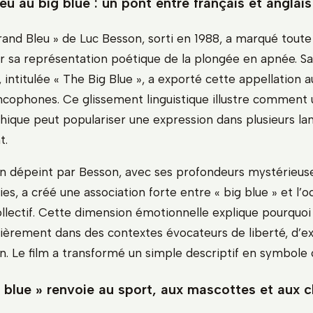
u au big blue : un pont entre français et anglais
rand Bleu » de Luc Besson, sorti en 1988, a marqué toute
r sa représentation poétique de la plongée en apnée. Sa
, intitulée « The Big Blue », a exporté cette appellation 
ancophones. Ce glissement linguistique illustre commen
ique peut populariser une expression dans plusieurs la
t.
in dépeint par Besson, avec ses profondeurs mystérieus
ies, a créé une association forte entre « big blue » et l’
ollectif. Cette dimension émotionnelle explique pourquoi
lièrement dans des contextes évocateurs de liberté, d’ex
n. Le film a transformé un simple descriptif en symbole c
 blue » renvoie au sport, aux mascottes et aux c