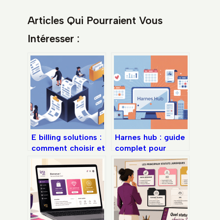
Articles Qui Pourraient Vous
Intéresser :
E billing solutions :
Harnes hub : guide
comment choisir et
complet pour
déployer la bonne
comprendre,
solution de
utiliser et
facturation
optimiser la
électronique
plateforme