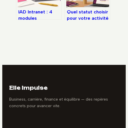
IAD Intranet : 4
Quel statut choisir
modules
pour votre activité
stratégiques pour
de freelance ? 5
booster vos
critères pour
revenus de
décider
mandataire
Elle Impulse
Business, carrière, finance et équilibre — des repères
concrets pour avancer vite.