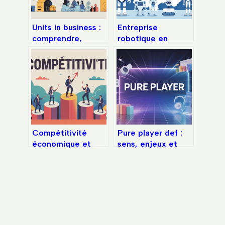
Units in business :
Entreprise
comprendre,
robotique en
mesurer et
france : panorama,
optimiser vos
enjeux et
performances
opportunités
Compétitivité
Pure player def :
économique et
sens, enjeux et
performance :
exemples concrets
leviers concrets
dans le digital
pour rester devant