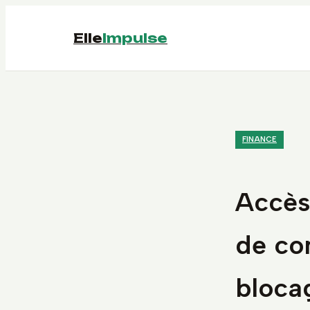
Elle
Impulse
FINANCE
Accès
de co
bloca