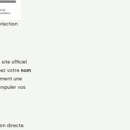
otection
ite officiel
ssez votre
nom
ement une
nipuler vos
on directe.