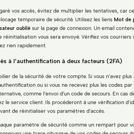
garé vos accès, évitez de multiplier les tentatives, car c
locage temporaire de sécurité. Utilisez les liens
Mot de 
sateur oublié
sur la page de connexion. Un email contena
e réinitialisation vous sera envoyé. Vérifiez vos courriers 
ez rien rapidement.
és à l’authentification à deux facteurs (2FA)
pilier de la sécurité de votre compte. Si vous n’avez plus
authentification ou si vous ne recevez plus les codes par 
ternative, comme l’envoi d’un code de secours. En cas d
ez le service client. Ils procéderont à une vérification d’i
ant de réinitialiser vos paramètres d’accès.
haque paramètre de sécurité comme un rempart pour vo
. Conservez une trace physique de vos codes de secours d