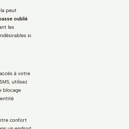
ela peut
passe oublié
nt les
indésirables si
 accès à votre
SMS, utilisez
e blocage
dentité
tre confort
ans un endroit