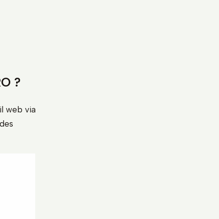
RO ?
il web via
 des