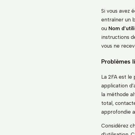
Si vous avez é
entraîner un b
ou
Nom d’utili
instructions d
vous ne recev
Problèmes li
La 2FA est le 
application d’
la méthode al
total, contact
approfondie av
Considérez c
d’utilisation