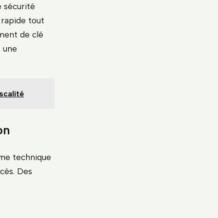
 sécurité
 rapide tout
ment de clé
t une
scalité
on
ème technique
ccès. Des