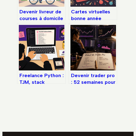
Devenir livreur de
Cartes virtuelles
courses à domicile
bonne année
: le guide complet
2025 : idées
pour se lancer
modernes, textes
et envoi facile
Freelance Python :
Devenir trader pro
TJM, stack
: 52 semaines pour
technique et
maîtriser le
stratégies pour
scalping et le day-
réussir vos
trading
premières missions