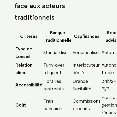
face aux acteurs
traditionnels
Banque
Rob
Critères
Capfinances
Traditionnelle
advis
Type de
Standardisé
Personnalisé
Automa
conseil
Relation
Turn-over
Interlocuteur
Autono
client
fréquent
dédié
totale
Horaires
Grande
24h/24
Accessibilité
restreints
flexibilité
7j/7
Frais d
Frais
Commissions
Coût
gestion
bancaires
produits
réduits