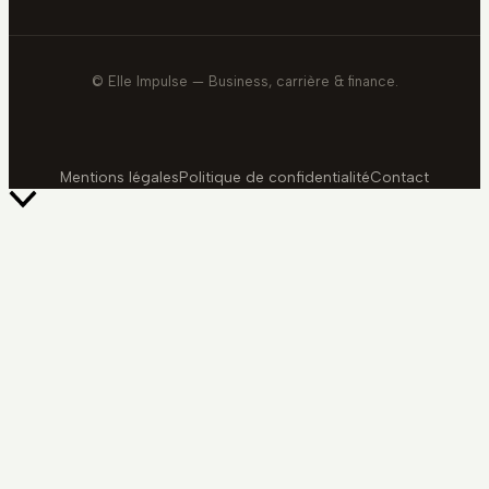
© Elle Impulse — Business, carrière & finance.
Mentions légales
Politique de confidentialité
Contact
Retour
en
haut