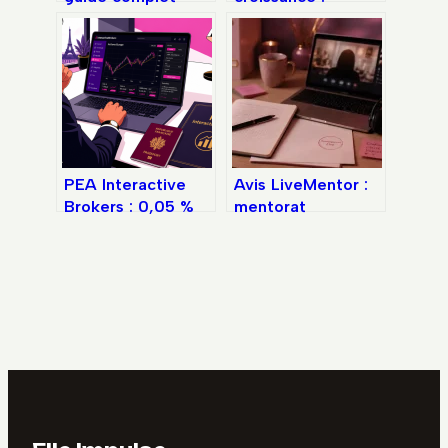
pour accéder à
comment Aroma-
votre espace en
Zone a transformé
ligne
le marché de la
cosmétique
naturelle
PEA Interactive
Avis LiveMentor :
Brokers : 0,05 %
mentorat
de commission et
personnalisé ou
0 frais de garde
simple catalogue
pour doper vos
de vidéos ?
rendements