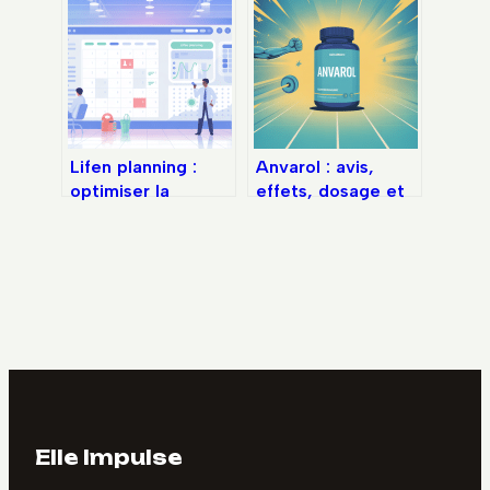
médicale en toute
en charge
confiance
expliqués
Lifen planning :
Anvarol : avis,
optimiser la
effets, dosage et
gestion de votre
alternative légale à
activité médicale
l’anavar
au quotidien
Elle Impulse