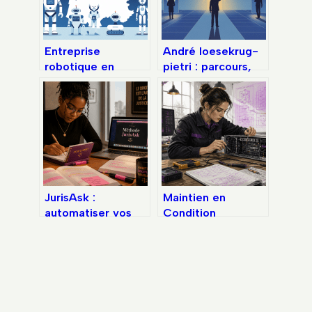
Entreprise
André loesekrug-
robotique en
pietri : parcours,
france : panorama,
vision et influence
enjeux et
d’un leader
opportunités
européen
JurisAsk :
Maintien en
automatiser vos
Condition
fiches d’arrêt sans
Opérationnelle : 4
perdre en
piliers pour
exigence
sécuriser vos
académique
systèmes et éviter
les ruptures de
service