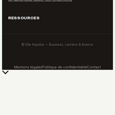
RESSOURCES
© Elle Impulse — Business, carrière & finance.
Mentions légales
Politique de confidentialité
Contact
Retour
en
haut