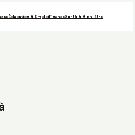
ness
Éducation & Emploi
Finance
Santé & Bien-être
à