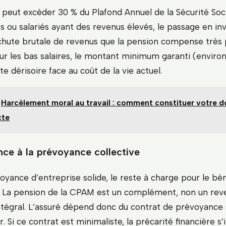
 peut excéder 30 % du Plafond Annuel de la Sécurité Soci
s ou salariés ayant des revenus élevés, le passage en inv
chute brutale de revenus que la pension compense très 
our les bas salaires, le montant minimum garanti (enviro
e dérisoire face au coût de la vie actuel.
Harcèlement moral au travail : comment constituer votre d
cte
ce à la prévoyance collective
yance d’entreprise solide, le reste à charge pour le bén
. La pension de la CPAM est un complément, non un rev
intégral. L’assuré dépend donc du contrat de prévoyance 
 Si ce contrat est minimaliste, la précarité financière s’i