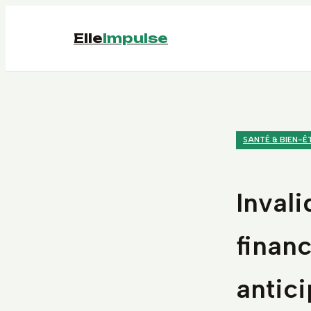
Elle
Impulse
SANTÉ & BIEN-Ê
Invali
financ
antici