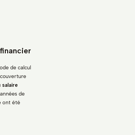
financier
mode de calcul
 couverture
 salaire
s années de
e ont été