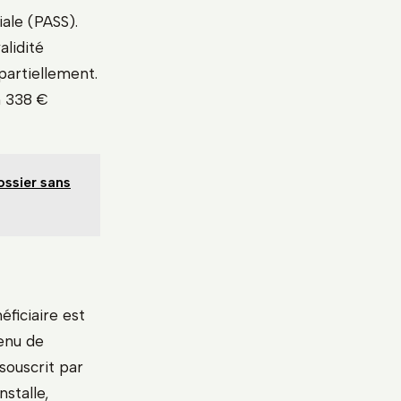
ale (PASS).
alidité
partiellement.
n 338 €
ossier sans
éficiaire est
enu de
souscrit par
nstalle,