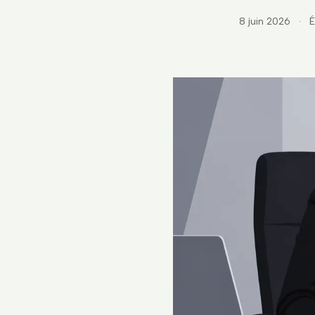
8 juin 2026
·
É