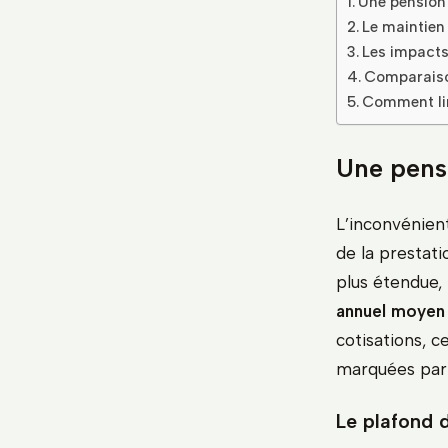
Une pension 
Le maintien 
Les impacts 
Comparaison
Comment lim
Une pensi
L’inconvénient
de la prestati
plus étendue,
annuel moyen
cotisations, c
marquées par 
Le plafond d