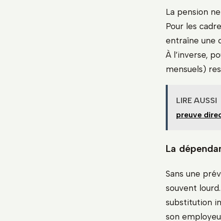
La pension ne
Pour les cadre
entraîne une 
À l’inverse, p
mensuels) rest
LIRE AUSSI
preuve dire
La dépendan
Sans une prévo
souvent lourd
substitution 
son employeur.