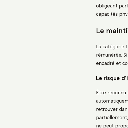
obligeant parf
capacités phys
Le mainti
La catégorie 
rémunérée. Si 
encadré et co
Le risque d’
Être reconnu e
automatiqueme
retrouver dans
partiellement
ne peut propo