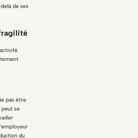
-delà de ses
ragilité
activité
ictement
ie pas être
 peut se
ailler
 l’employeur
duction du