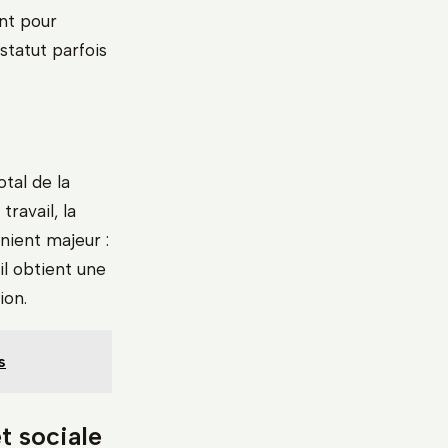
nt pour
statut parfois
otal de la
ravail, la
nient majeur :
il obtient une
ion.
s
t sociale