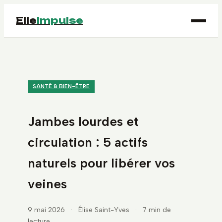
Elle
Impulse
SANTÉ & BIEN-ÊTRE
Jambes lourdes et
circulation : 5 actifs
naturels pour libérer vos
veines
9 mai 2026
·
Élise Saint-Yves
·
7 min de
lecture