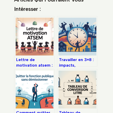
Intéresser :
Lettre de
Travailler en 3×8 :
motivation atsem :
impacts,
modèles efficaces
contraintes et
et conseils
solutions
concrets
concrètes
Comment quitter
Tableau de