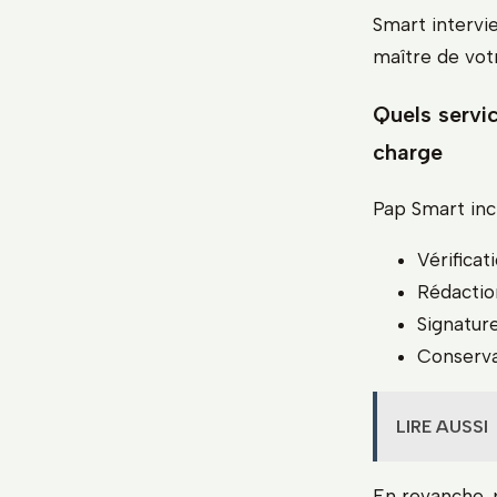
Smart intervie
maître de votr
Quels servic
charge
Pap Smart inc
Vérificat
Rédactio
Signatur
Conserva
LIRE AUSSI
En revanche, 