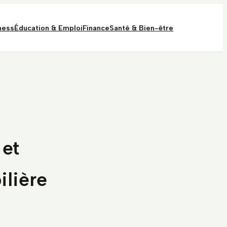
ness
Éducation & Emploi
Finance
Santé & Bien-être
 et
ilière