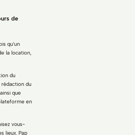
urs de
ois qu’un
e la location,
tion du
a rédaction du
ainsi que
 plateforme en
nisez vous-
s lieux. Pap