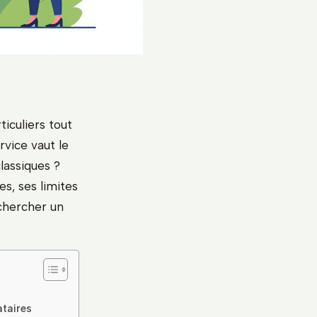
iculiers tout
vice vaut le
lassiques ?
s, ses limites
 chercher un
ataires