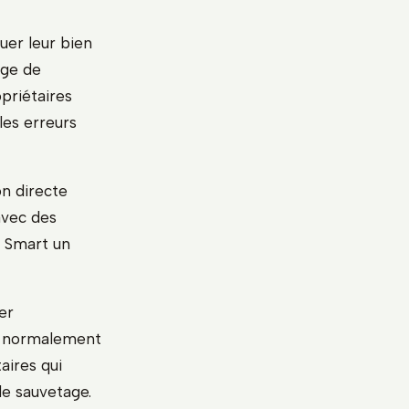
uer leur bien
age de
opriétaires
les erreurs
on directe
avec des
p Smart un
er
te normalement
aires qui
e sauvetage.