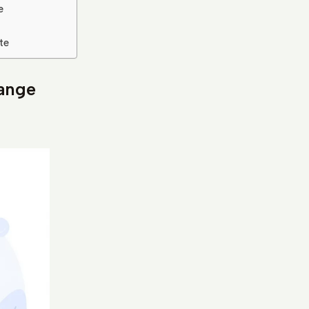
e
te
hange