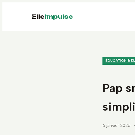
Elle
Impulse
ÉDUCATION & E
Pap s
simpli
6 janvier 2026
·