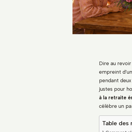
Dire au revoir
empreint d’u
pendant deux 
justes pour h
à la retraite
célèbre un par
Table des 