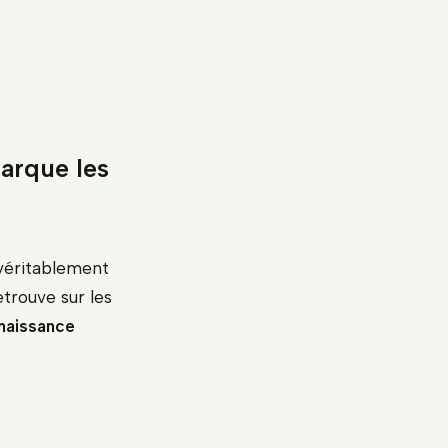
arque les
 véritablement
etrouve sur les
naissance