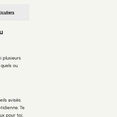
iculiers
u
 plusieurs
 quels ou
ils avisés.
otidienne. Te
ux pour toi.