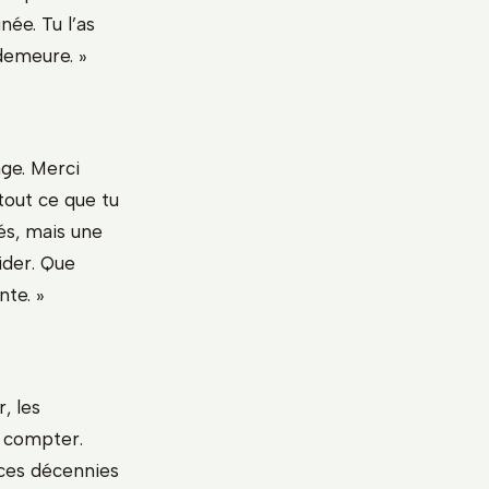
ée. Tu l’as
demeure. »
ge. Merci
tout ce que tu
és, mais une
ider. Que
nte. »
, les
t compter.
r ces décennies