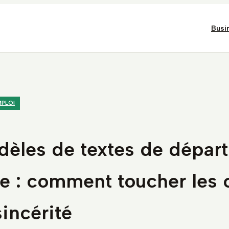
Busi
MPLOI
èles de textes de départ
ite : comment toucher les
incérité