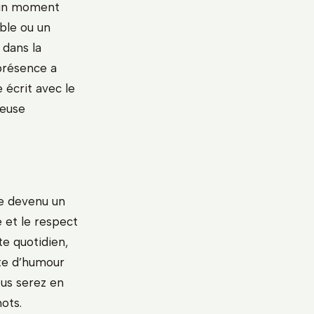
z un moment
able ou un
 dans la
présence a
e écrit avec le
peuse
e devenu un
e et le respect
te quotidien,
te d’humour
ous serez en
ots.