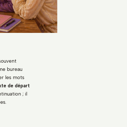
 souvent
ême bureau
er les mots
xte de départ
nuation ; il
es.