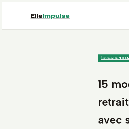
Elle
Impulse
ÉDUCATION & E
15 mod
retra
avec s