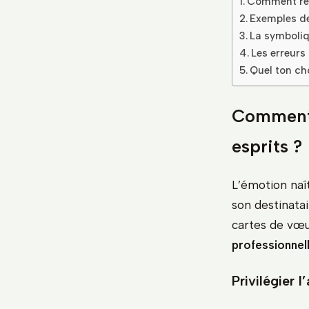
Comment réd
Exemples de
La symboliq
Les erreurs
Quel ton cho
Comment 
esprits ?
L’émotion naî
son destinatai
cartes de vœux
professionnel
Privilégier 