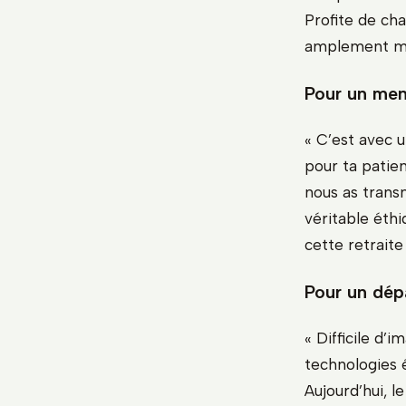
Profite de ch
amplement mér
Pour un men
« C’est avec 
pour ta patie
nous as trans
véritable éthi
cette retraite
Pour un dép
« Difficile d’
technologies é
Aujourd’hui, l