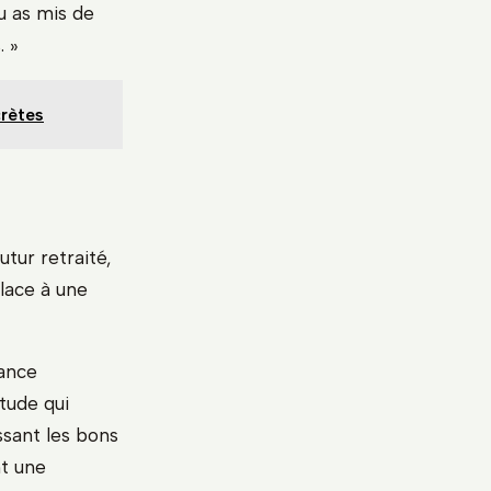
u as mis de
. »
crètes
utur retraité,
place à une
sance
tude qui
ssant les bons
nt une