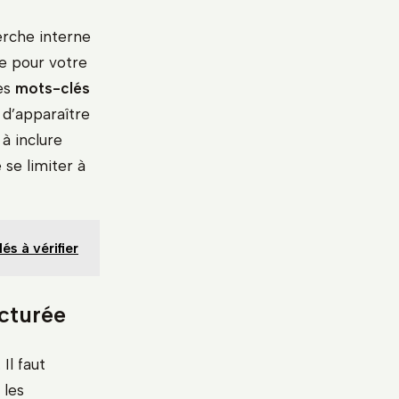
erche interne
e pour votre
des
mots-clés
 d’apparaître
à inclure
se limiter à
s à vérifier
ucturée
Il faut
 les