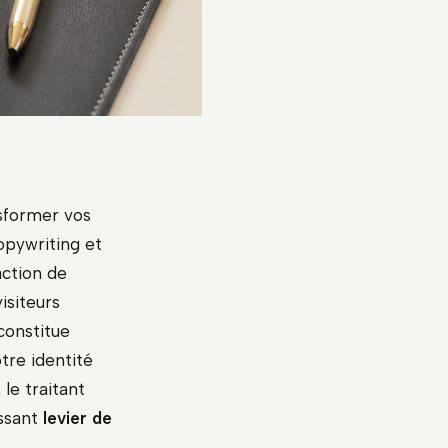
sformer vos
opywriting et
action de
isiteurs
constitue
tre identité
le traitant
ssant
levier de