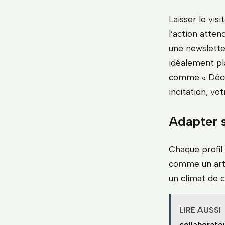
Laisser le vis
l’action atten
une newsletter
idéalement pla
comme « Décou
incitation, vo
Adapter s
Chaque profil
comme un artis
un climat de 
LIRE AUSSI
collaborate