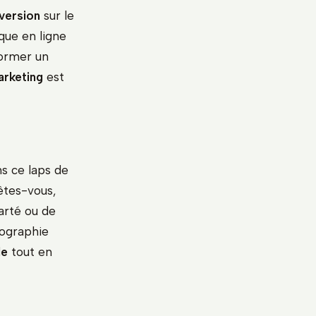
version
sur le
que en ligne
former un
arketing
est
s ce laps de
 êtes-vous,
arté ou de
iographie
le
tout en