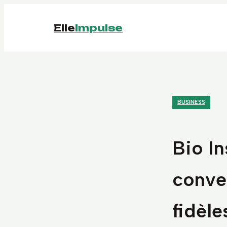
Elle
Impulse
BUSINESS
Bio In
conver
fidèle