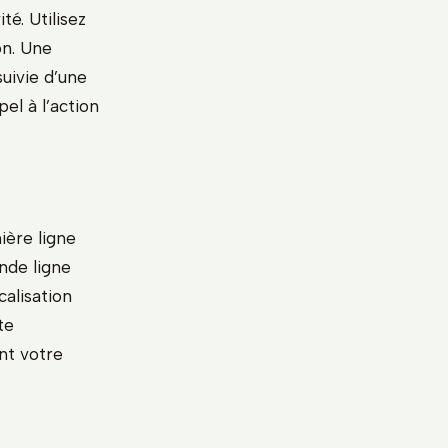
té. Utilisez
on. Une
uivie d’une
pel à l’action
ière ligne
nde ligne
alisation
te
nt votre