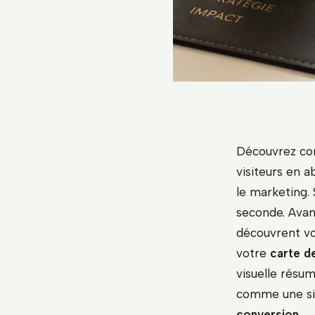
Découvrez co
visiteurs en a
le marketing.
seconde. Avan
découvrent vo
votre
carte de
visuelle résum
comme une sim
conversion
.