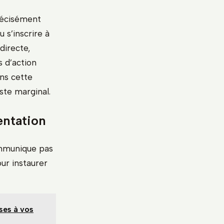
précisément
u s’inscrire à
directe,
s d’action
ans cette
ste marginal.
entation
ommunique pas
our instaurer
ses à vos