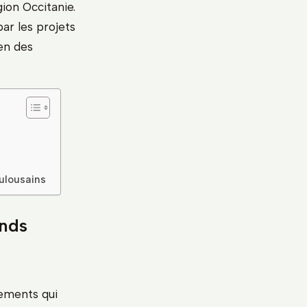
ion Occitanie.
ar les projets
ien des
ulousains
ands
gements qui