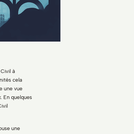
ivil à
nités cela
ne une vue
x. En quelques
ivil
louse une