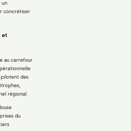
 un
r concrétiser
 et
ée au carrefour
opérationnelle
 pilotent des
itrophes,
el régional.
louse
prises du
tiers