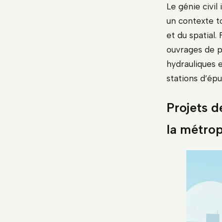
Le génie civi
un contexte t
et du spatial.
ouvrages de pr
hydrauliques 
stations d’épu
Projets d
la métro