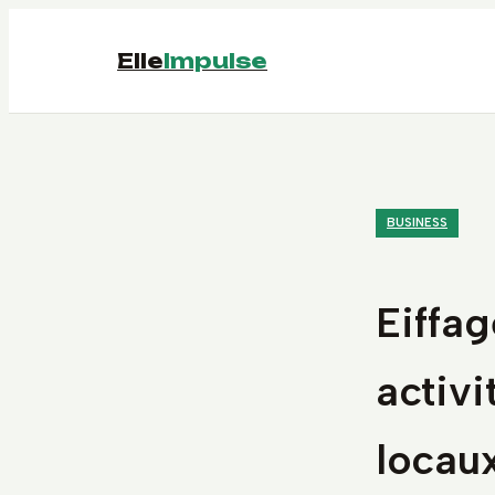
Elle
Impulse
BUSINESS
Eiffag
activi
locau