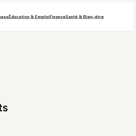
ness
Éducation & Emploi
Finance
Santé & Bien-être
ts