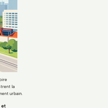
oire
strent la
ment urbain.
 et