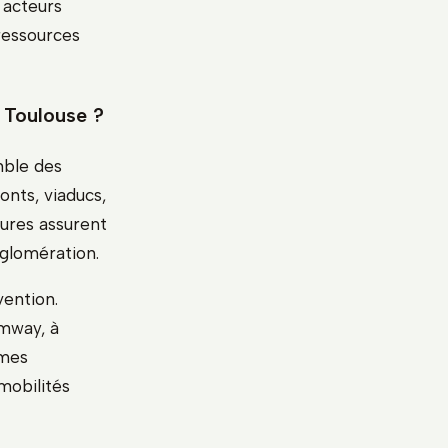
 acteurs
ressources
 Toulouse ?
mble des
onts, viaducs,
ures assurent
gglomération.
vention.
amway, à
rmes
mobilités