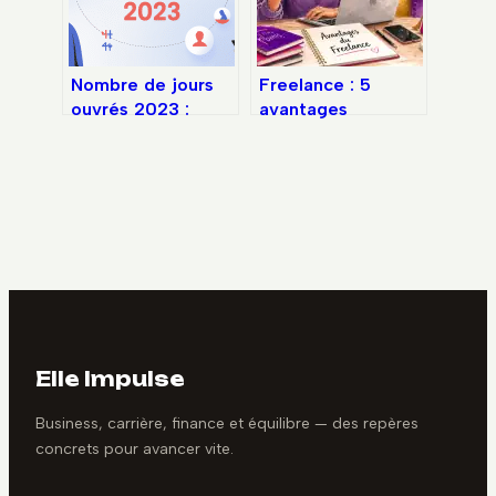
Nombre de jours
Freelance : 5
ouvrés 2023 :
avantages
calcul, calendrier
concrets pour
et cas particuliers
reprendre le
contrôle de votre
carrière
Elle Impulse
Business, carrière, finance et équilibre — des repères
concrets pour avancer vite.