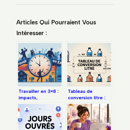
Articles Qui Pourraient Vous
Intéresser :
Travailler en 3×8 :
Tableau de
impacts,
conversion litre :
contraintes et
guide pratique
solutions
pour convertir tous
concrètes
vos volumes