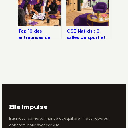
Top 10 des
CSE Natixis : 3
entreprises de
salles de sport et
nettoyage : les
une médiathèque
critères pour
pour équilibrer
sélectionner votre
votre vie
prestataire parmi
professionnelle
les leaders du
marché
Elle Impulse
Business, carrière, finance et équilibre — des repères
concrets pour avancer vite.