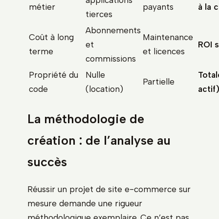
applications
métier
payants
à la 
tierces
Abonnements
Coût à long
Maintenance
et
ROI s
terme
et licences
commissions
Propriété du
Nulle
Total
Partielle
code
(location)
actif
La méthodologie de
création : de l’analyse au
succès
Réussir un projet de site e-commerce sur
mesure demande une rigueur
méthodologique exemplaire. Ce n’est pas