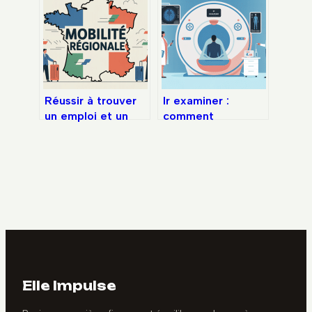
voisin à paris : ce
réussir votre
qu’il faut vraiment
inscription et votre
savoir
formation
Réussir à trouver
Ir examiner :
un emploi et un
comment
logement dans une
interpréter
autre région
efficacement cet
examen d’imagerie
Elle Impulse