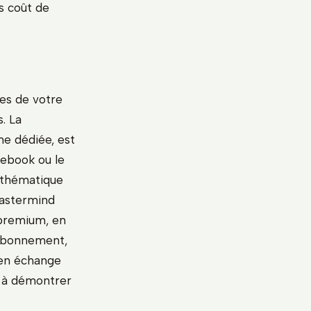
ns coût de
es de votre
. La
me dédiée, est
’ebook ou le
e thématique
Mastermind
 premium, en
 abonnement,
 en échange
t à démontrer