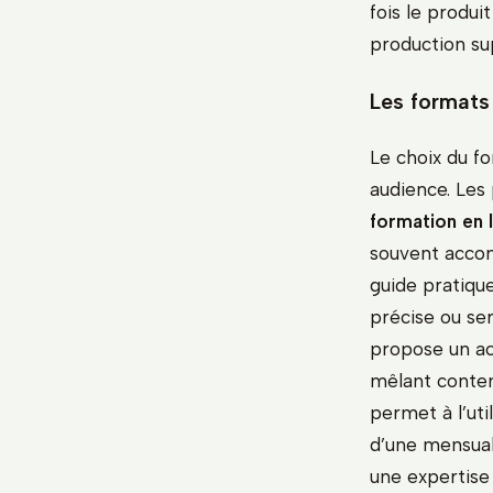
fois le produi
production su
Les formats 
Le choix du f
audience. Les 
formation en 
souvent accom
guide pratiqu
précise ou se
propose un a
mêlant conten
permet à l’ut
d’une mensuali
une expertise