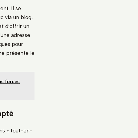
nt. Il se
c via un blog,
 d’offrir un
’une adresse
iques pour
fre présente le
os forces
apté
ons « tout-en-