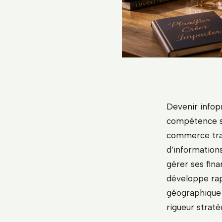
Devenir infop
compétence sp
commerce trad
d’informations
gérer ses fin
développe ra
géographique 
rigueur strat