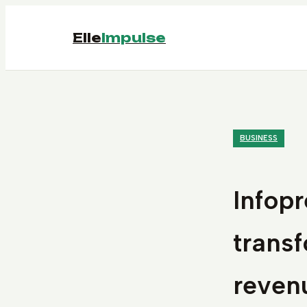
Elle
Impulse
BUSINESS
Infopr
transf
reven