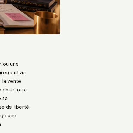
n ou une
irement au
 la vente
n chien ou à
e se
e de liberté
ige une
.