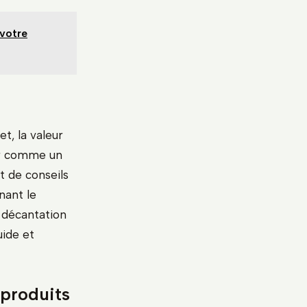
 votre
t, la valeur
gir comme un
et de conseils
nant le
e décantation
ide et
oproduits