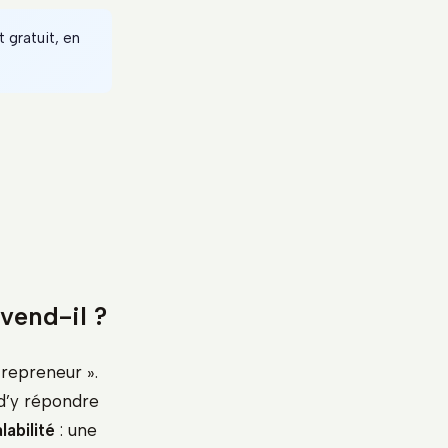
 gratuit, en
vend-il ?
trepreneur ».
 d’y répondre
labilité
: une