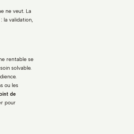
e ne veut. La
 la validation,
he rentable se
soin solvable.
dience.
s ou les
oint de
er pour